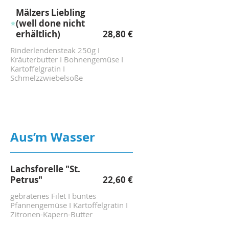
Mälzers Liebling
(well done nicht
erhältlich)
28,80 €
Rinderlendensteak 250g I
Kräuterbutter I Bohnengemüse I
Kartoffelgratin I
Schmelzzwiebelsoße
Aus’m Wasser
Lachsforelle "St.
Petrus"
22,60 €
gebratenes Filet I buntes
Pfannengemüse I Kartoffelgratin I
Zitronen-Kapern-Butter