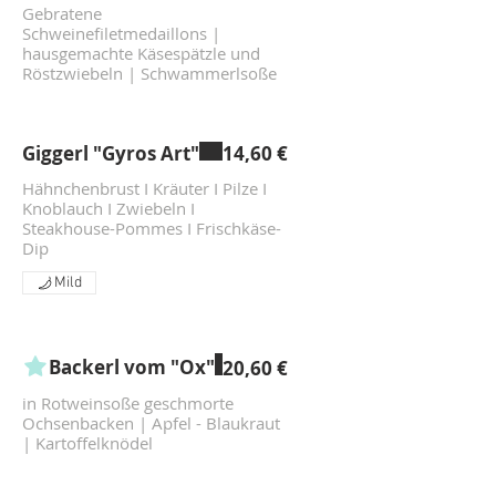
Gebratene
Schweinefiletmedaillons |
hausgemachte Käsespätzle und
Röstzwiebeln | Schwammerlsoße
Giggerl "Gyros Art"
14,60 €
Hähnchenbrust I Kräuter I Pilze I
Knoblauch I Zwiebeln I
Steakhouse-Pommes I Frischkäse-
Dip
Mild
Backerl vom "Ox"
20,60 €
in Rotweinsoße geschmorte
Ochsenbacken | Apfel - Blaukraut
| Kartoffelknödel