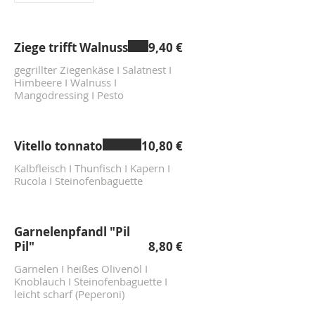
Ziege trifft Walnuss
9,40 €
gegrillter Ziegenkäse I Salatnest I
Himbeere I Walnuss I
Mangodressing I Pesto
Vitello tonnato
10,80 €
Kalbfleisch I Thunfisch I Kapern I
Rucola I Steinofenbaguette
Garnelenpfandl "Pil
Pil"
8,80 €
Garnelen I heißes Olivenöl I
Knoblauch I Steinofenbaguette I
leicht scharf (Peperoni)