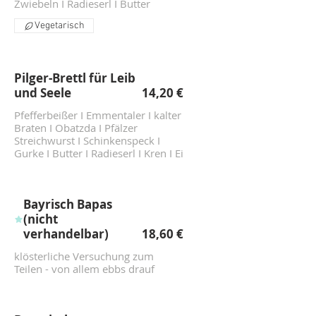
Zwiebeln I Radieserl I Butter
Vegetarisch
Pilger-Brettl für Leib
und Seele
14,20 €
Pfefferbeißer I Emmentaler I kalter
Braten I Obatzda I Pfälzer
Streichwurst I Schinkenspeck I
Gurke I Butter I Radieserl I Kren I Ei
Bayrisch Bapas
(nicht
verhandelbar)
18,60 €
klösterliche Versuchung zum
Teilen - von allem ebbs drauf