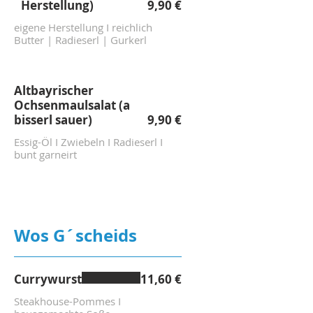
Herstellung)
9,90 €
eigene Herstellung I reichlich
Butter | Radieserl | Gurkerl
Altbayrischer
Ochsenmaulsalat (a
bisserl sauer)
9,90 €
Essig-Öl I Zwiebeln I Radieserl I
bunt garneirt
Wos G´scheids
Currywurst
11,60 €
Steakhouse-Pommes I