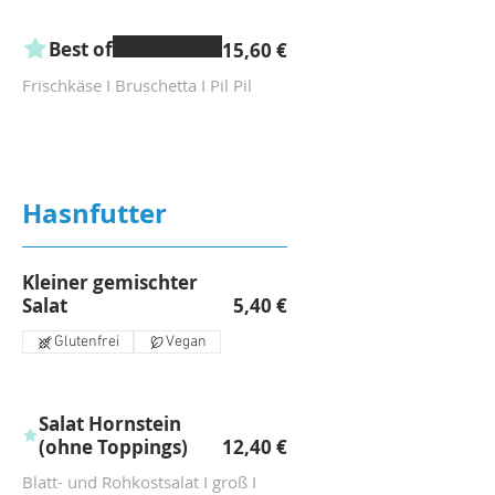
Best of
15,60 €
Frischkäse I Bruschetta I Pil Pil
Hasnfutter
Kleiner gemischter
Salat
5,40 €
Glutenfrei
Vegan
Salat Hornstein
(ohne Toppings)
12,40 €
Blatt- und Rohkostsalat I groß I