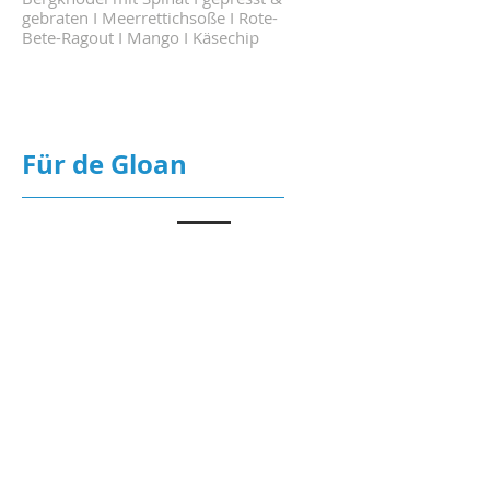
gebraten I Meerrettichsoße I Rote-
Bete-Ragout I Mango I Käsechip
Für de Gloan
Portion Pommes
4,60 €
Vegetarisch
Vegan
Spätzle mit
Bratensoße
4,90 €
Vegetarisch
Zwei Stück Knödel mit