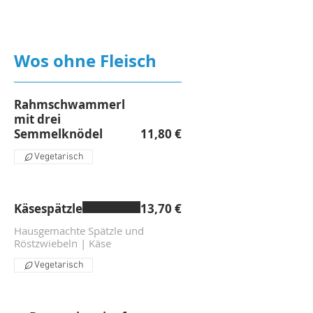
Wos ohne Fleisch
Rahmschwammerl
mit drei
Semmelknödel
11,80 €
Vegetarisch
Käsespätzle
13,70 €
Hausgemachte Spätzle und
Röstzwiebeln | Käse
Vegetarisch