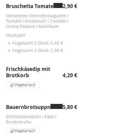
Bruschetta Tomate
2,90 €
Geröstetes Steinofenbaguette I
Tomate I Knoblauch I Zwiebel I
Grana Padano I Basilikum
Stückzahl
Insgesamt 2 Stück
5,40 €
Insgesamt 3 Stück
7,90 €
Frischkäsedip mit
Brotkorb
4,20 €
Vegetarisch
Bauernbrotsuppn
5,80 €
Schmelzzwiebeln I Käse I
Rinderbrühe
Vegetarisch