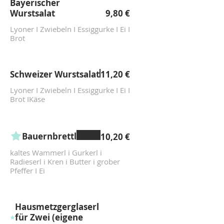
Bayerischer
Wurstsalat
9,80 €
Lyoner I Zwiebeln I Essiggurke I Ei I
Brot
Schweizer Wurstsalat
11,20 €
Lyoner I Zwiebeln I Essiggurke I Ei I
Brot IKäse
Bauernbrettl
10,20 €
kaltes Wammerl i Gurkerl i
Radieserl i Kren i Butter i grober
Pfeffer I Ei
Hausmetzgerglaserl
für Zwei (eigene