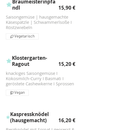
Braumeisterinpfa
ndl
15,90 €
Saisongemüse | hausgemachte
Käsespätzle | Schwammerlsoße I
Röstzwiebeln
Vegetarisch
Klostergarten-
Ragout
15,20 €
knackiges Saisongemüse I
Kokosmilch-Curry I Basmati I
geröstete Cashewkerne I Sprossen
Vegan
Kaspressknödel
(hausgemacht)
16,20 €
Bergknödel mit Spinat I gepresst &