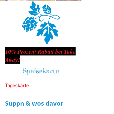
10% Prozent Rabatt bei Take
Away!
Speisekarte
Tageskarte
Suppn & wos davor