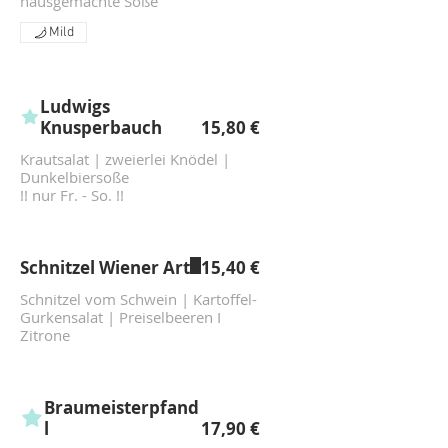
hausgemachte Soße
Mild
Ludwigs
Knusperbauch
15,80 €
Krautsalat | zweierlei Knödel |
Dunkelbiersoße
!! nur Fr. - So. !!
Schnitzel Wiener Art
15,40 €
Schnitzel vom Schwein | Kartoffel-
Gurkensalat | Preiselbeeren I
Zitrone
Braumeisterpfand
l
17,90 €